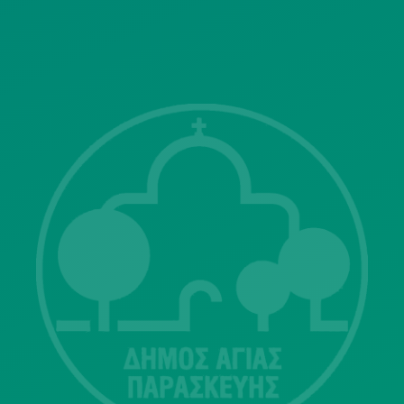
ΓΝΩΣΤΟΠΟΙΗΣΕΙΣ
Λ. Μεσογείων 415-417 Τ.Κ.15343
Αγία Παρασκευή
213 2004500
dimos@agiaparaskevi.gr