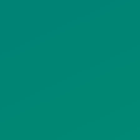
ΠΟΛΙΤΙΚΗ ΠΡΟΣΤΑΣΙΑΣ
ΠΡΟΣΩΠΙΚΩΝ ΔΕΔΟΜΕΝΩΝ
ΙΣΤΟΤΟΠΟΥ
ΠΟΛΙΤΙΚΗ ΧΡΗΣΗΣ ΥΠΗΡΕΣΙΩΝ
ΚΟΙΝΩΝΙΚΗΣ ΔΙΚΤΥΩΣΗΣ
ΠΟΛΙΤΙΚΗ ΛΕΙΤΟΥΡΓΙΑΣ
ΣΥΣΤΗΜΑΤΟΣ ΒΙΝΤΕΟΕΠΙΤΗΡΗΣΗΣ
SITEMAP