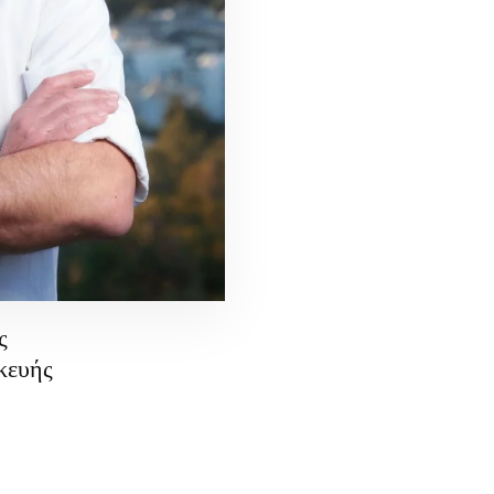
ς
κευής