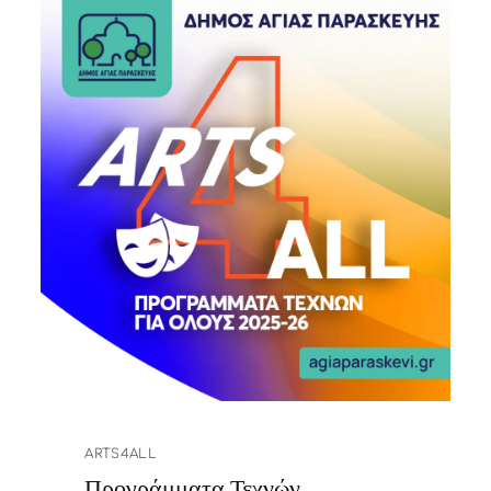
ARTS4ALL
Προγράμματα Τεχνών