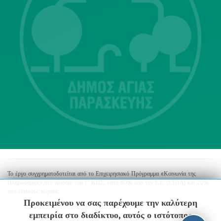
Λ. Μεσογείων 415-417 Τ.Κ.15343
Αγία Παρασκευή
213 2004500
dimos@agiaparaskevi.gr
Το έργο συγχρηματοδοτείται από το Επιχειρησιακό Πρόγραμμα «Κοινωνία της
Πληροφορίας»,στο πλαίσιο του Γ’ ΚΠΣ, κατά 80% από την Ε.Ε. (ΕΤΠΑ) και 20%
από εθνικούς πόρους.
Προκειμένου να σας παρέχουμε την καλύτερη
εμπειρία στο διαδίκτυο, αυτός ο ιστότοπος