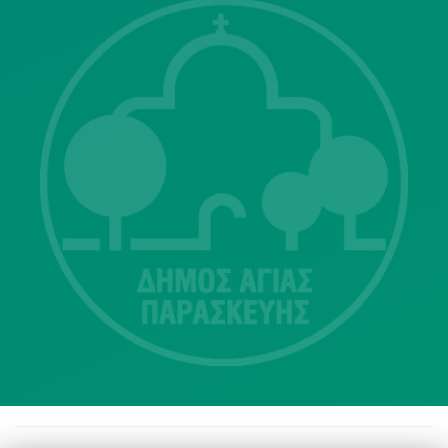
Λ. Μεσογείων 415-417 Τ.Κ.15343
Αγία Παρασκευή
213 2004500
dimos@agiaparaskevi.gr