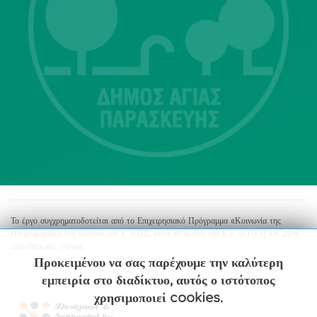
Λ. Μεσογείων 415-417 Τ.Κ.15343
Αγία Παρασκευή
213 2004500
dimos@agiaparaskevi.gr
Το έργο συγχρηματοδοτείται από το Επιχειρησιακό Πρόγραμμα «Κοινωνία της
Πληροφορίας»,στο πλαίσιο του Γ’ ΚΠΣ, κατά 80% από την Ε.Ε. (ΕΤΠΑ) και 20%
από εθνικούς πόρους.
Προκειμένου να σας παρέχουμε την καλύτερη
εμπειρία στο διαδίκτυο, αυτός ο ιστότοπος
χρησιμοποιεί cookies.