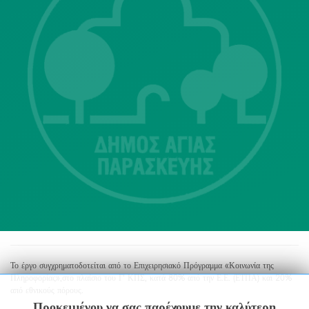
Λ. Μεσογείων 415-417 Τ.Κ.15343
Αγία Παρασκευή
213 2004500
dimos@agiaparaskevi.gr
Το έργο συγχρηματοδοτείται από το Επιχειρησιακό Πρόγραμμα «Κοινωνία της
Πληροφορίας»,στο πλαίσιο του Γ’ ΚΠΣ, κατά 80% από την Ε.Ε. (ΕΤΠΑ) και 20%
από εθνικούς πόρους.
Προκειμένου να σας παρέχουμε την καλύτερη