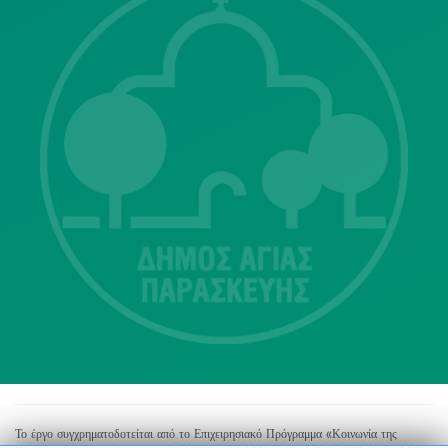
Λ. Μεσογείων 415-417 Τ.Κ.15343
Αγία Παρασκευή
213 2004500
dimos@agiaparaskevi.gr
Το έργο συγχρηματοδοτείται από το Επιχειρησιακό Πρόγραμμα «Κοινωνία της