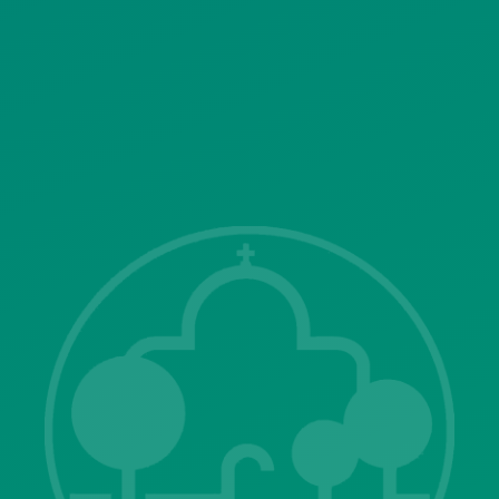
SITEMAP
ΓΝΩΣΤΟΠΟΙΗΣΕΙΣ
Λ. Μεσογείων 415-417 Τ.Κ.15343
Αγία Παρασκευή