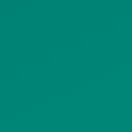
ΟΡΟΙ ΧΡΗΣΗΣ
ΠΟΛΙΤΙΚΗ ΠΡΟΣΤΑΣΙΑΣ
ΠΡΟΣΩΠΙΚΩΝ ΔΕΔΟΜΕΝΩΝ
ΙΣΤΟΤΟΠΟΥ
ΠΟΛΙΤΙΚΗ ΧΡΗΣΗΣ ΥΠΗΡΕΣΙΩΝ
ΚΟΙΝΩΝΙΚΗΣ ΔΙΚΤΥΩΣΗΣ
ΠΟΛΙΤΙΚΗ ΛΕΙΤΟΥΡΓΙΑΣ
ΣΥΣΤΗΜΑΤΟΣ ΒΙΝΤΕΟΕΠΙΤΗΡΗΣΗΣ