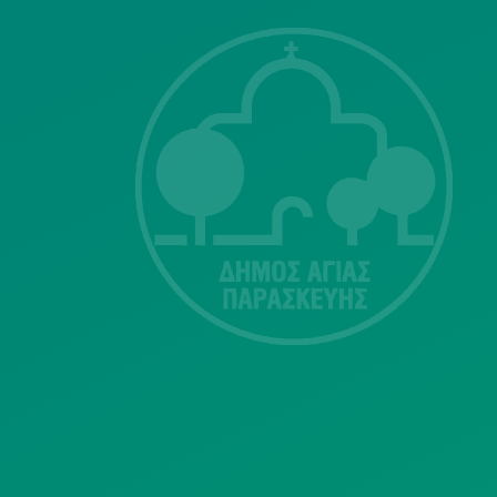
ΣΗΣ
Λ. Μεσογείων
415-417
Τ.Κ.15343
Αγία Παρασκευή
213 2004500
dimos@agiaparaskevi.gr