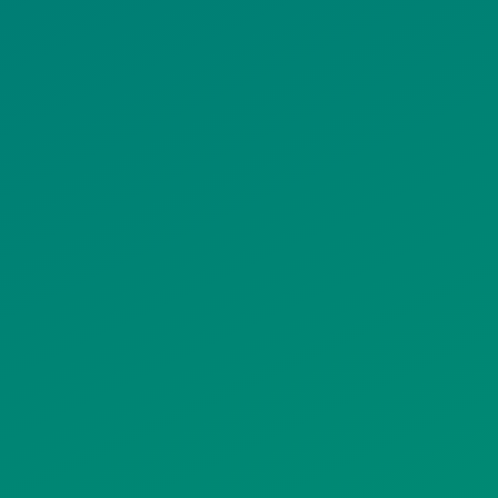
ΠΟΛΙΤΙΚΗ
ΠΟΛΙΤΙΚΗ ΧΡΗ
ΡΟΣΤΑΣΙΑΣ
ΥΠΗΡΕΣΙΩΝ
ΠΡΟΣΩΠΙΚΩΝ
ΚΟΙΝΩΝΙΚΗΣ
ΔΕΔΟΜΕΝΩΝ
ΔΙΚΤΥΩΣΗΣ
ΙΣΤΟΤΟΠΟΥ
ΠΟΛΙΤΙΚΗ
SITEMAP
ΕΙΤΟΥΡΓΙΑΣ
ΣΥΣΤΗΜΑΤΟΣ
ΒΙΝΤΕΟΕΠΙΤΗΡΗΣΗΣ