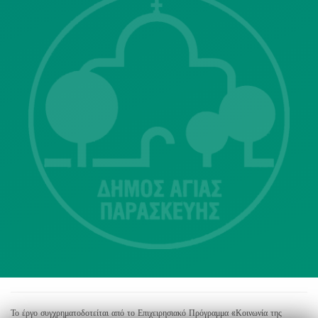
Λ. Μεσογείων 415-417 Τ.Κ.15343
Αγία Παρασκευή
213 2004500
dimos@agiaparaskevi.gr
Το έργο συγχρηματοδοτείται από το Επιχειρησιακό Πρόγραμμα «Κοινωνία της