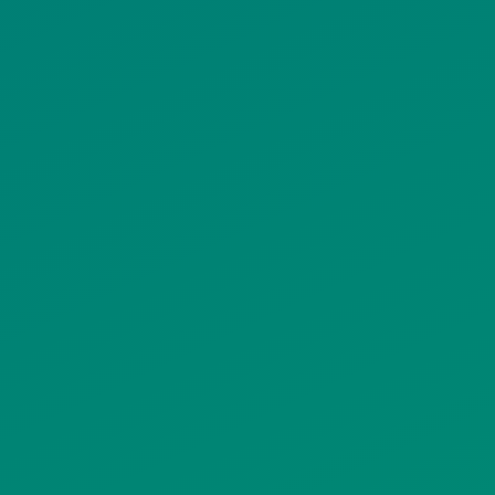
ΠΟΛΙΤΙΚΗ COOKIES
ΟΡΟΙ ΧΡΗΣΗΣ
ΠΟΛΙΤΙΚΗ ΠΡΟΣΤΑΣΙΑΣ
ΠΡΟΣΩΠΙΚΩΝ ΔΕΔΟΜΕΝΩΝ
ΙΣΤΟΤΟΠΟΥ
ΠΟΛΙΤΙΚΗ ΧΡΗΣΗΣ ΥΠΗΡΕΣΙΩΝ
ΚΟΙΝΩΝΙΚΗΣ ΔΙΚΤΥΩΣΗΣ