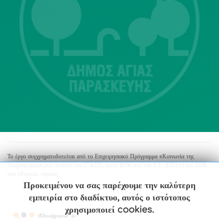
Λ. Μεσογείων 415-417 Τ.Κ.15343
Αγία Παρασκευή
213 2004500
dimos@agiaparaskevi.gr
Το έργο συγχρηματοδοτείται από το Επιχειρησιακό Πρόγραμμα «Κοινωνία της
Πληροφορίας»,στο πλαίσιο του Γ’ ΚΠΣ, κατά 80% από την Ε.Ε. (ΕΤΠΑ) και 20%
από εθνικούς πόρους.
Προκειμένου να σας παρέχουμε την καλύτερη
εμπειρία στο διαδίκτυο, αυτός ο ιστότοπος
χρησιμοποιεί cookies.