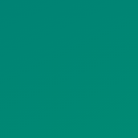
ΙΣΤΟΤΟΠΟΥ
ΠΟΛΙΤΙΚΗ ΧΡΗΣΗΣ ΥΠΗΡΕΣΙΩΝ
ΚΟΙΝΩΝΙΚΗΣ ΔΙΚΤΥΩΣΗΣ
ΠΟΛΙΤΙΚΗ ΛΕΙΤΟΥΡΓΙΑΣ
ΣΥΣΤΗΜΑΤΟΣ ΒΙΝΤΕΟΕΠΙΤΗΡΗΣΗΣ
SITEMAP
ΓΝΩΣΤΟΠΟΙΗΣΕΙΣ