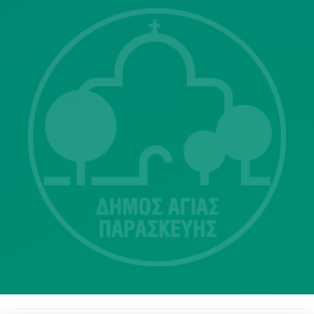
Λ. Μεσογείων 415-417 Τ.Κ.15343
Αγία Παρασκευή
213 2004500
dimos@agiaparaskevi.gr