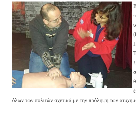
Ε
π
υ
(
Π
Τ
Σ
σ
θ
έ
όλων των πολιτών σχετικά με την πρόληψη των ατυχημ