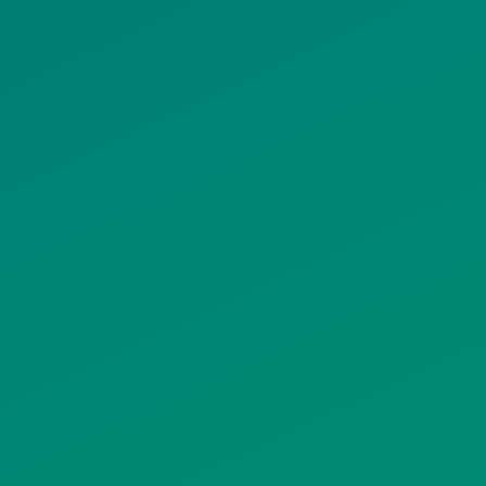
ΠΟΛΙΤΙΚΗ
ΠΟΛΙΤΙΚΗ ΧΡΗ
ΡΟΣΤΑΣΙΑΣ
ΥΠΗΡΕΣΙΩΝ
ΠΡΟΣΩΠΙΚΩΝ
ΚΟΙΝΩΝΙΚΗΣ
ΔΕΔΟΜΕΝΩΝ
ΔΙΚΤΥΩΣΗΣ
ΙΣΤΟΤΟΠΟΥ
ΠΟΛΙΤΙΚΗ
SITEMAP
ΕΙΤΟΥΡΓΙΑΣ
ΣΥΣΤΗΜΑΤΟΣ
ΒΙΝΤΕΟΕΠΙΤΗΡΗΣΗΣ
ΓΝΩΣΤΟΠΟΙΗΣΕΙΣ