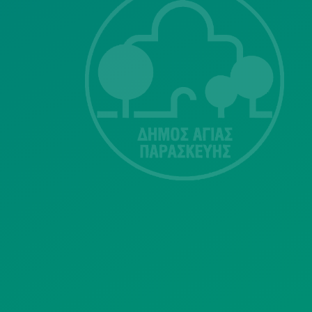
ΣΗΣ
Λ. Μεσογείων
415-417
Τ.Κ.15343
Αγία Παρασκευή
213 2004500
dimos@agiaparaskevi.gr