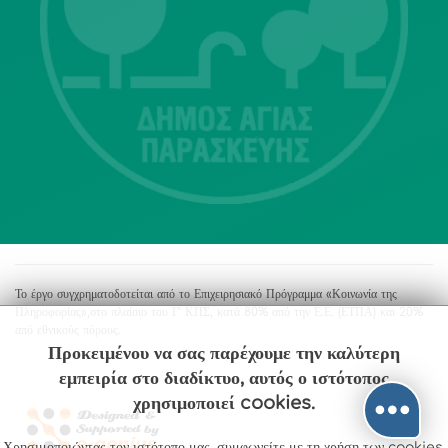
Λ. Μεσογείων 415-417 Τ.Κ.15343
Αγία Παρασκευή
213 2004500
dimos@agiaparaskevi.gr
Το έργο συγχρηματοδοτείται από το Επιχειρησιακό Πρόγραμμα «Κοινωνία της
Πληροφορίας»,στο πλαίσιο του Γ’ ΚΠΣ, κατά 80% από την Ε.Ε. (ΕΤΠΑ) και 20%
από εθνικούς πόρους.
Προκειμένου να σας παρέχουμε την καλύτερη
εμπειρία στο διαδίκτυο, αυτός ο ιστότοπος
χρησιμοποιεί cookies.
Χρησιμοποιώντας τον ιστότοπο μας, συμφωνείτε με τη χρήση των cookies.