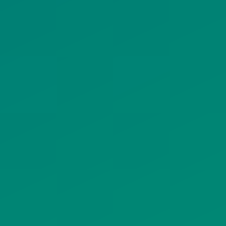
ΠΟΛΙΤΙΚΗ COOKIES
ΟΡΟΙ ΧΡΗΣΗΣ
ΠΟΛΙΤΙΚΗ ΠΡΟΣΤΑΣΙΑΣ
ΠΡΟΣΩΠΙΚΩΝ ΔΕΔΟΜΕΝΩΝ
ΙΣΤΟΤΟΠΟΥ
ΠΟΛΙΤΙΚΗ ΧΡΗΣΗΣ ΥΠΗΡΕΣΙΩΝ
ΚΟΙΝΩΝΙΚΗΣ ΔΙΚΤΥΩΣΗΣ