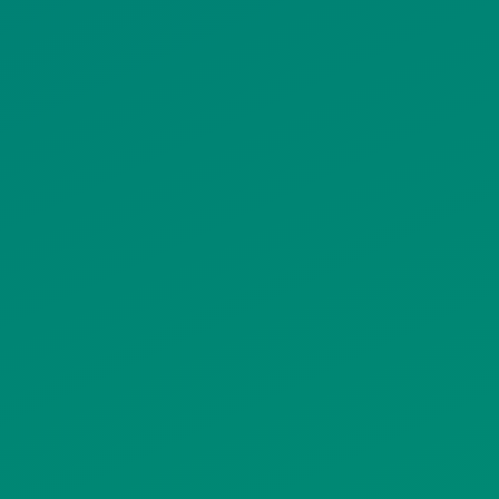
ΠΟΛΙΤΙΚΗ ΠΡΟΣΤΑΣΙΑΣ
ΠΡΟΣΩΠΙΚΩΝ ΔΕΔΟΜΕΝΩΝ
ΙΣΤΟΤΟΠΟΥ
ΠΟΛΙΤΙΚΗ ΧΡΗΣΗΣ ΥΠΗΡΕΣΙΩΝ
ΚΟΙΝΩΝΙΚΗΣ ΔΙΚΤΥΩΣΗΣ
ΠΟΛΙΤΙΚΗ ΛΕΙΤΟΥΡΓΙΑΣ
ΣΥΣΤΗΜΑΤΟΣ ΒΙΝΤΕΟΕΠΙΤΗΡΗΣΗΣ
SITEMAP