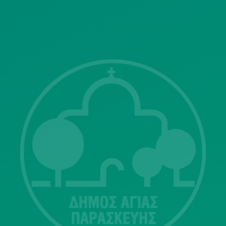
ΓΝΩΣΤΟΠΟΙΗΣΕΙΣ
Λ. Μεσογείων 415-417 Τ.Κ.15343
Αγία Παρασκευή
213 2004500
dimos@agiaparaskevi.gr