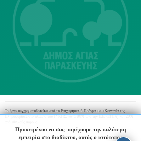
Λ. Μεσογείων 415-417 Τ.Κ.15343
Αγία Παρασκευή
213 2004500
dimos@agiaparaskevi.gr
Το έργο συγχρηματοδοτείται από το Επιχειρησιακό Πρόγραμμα «Κοινωνία της
Πληροφορίας»,στο πλαίσιο του Γ’ ΚΠΣ, κατά 80% από την Ε.Ε. (ΕΤΠΑ) και 20%
από εθνικούς πόρους.
Προκειμένου να σας παρέχουμε την καλύτερη
εμπειρία στο διαδίκτυο, αυτός ο ιστότοπος