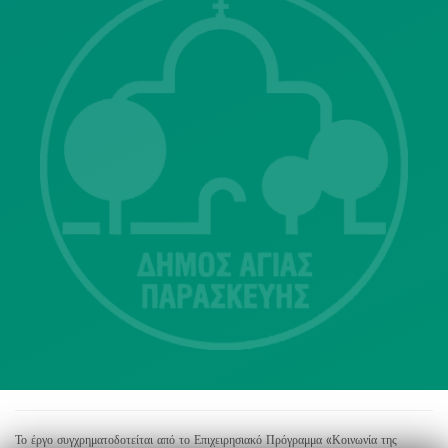
Λ. Μεσογείων 415-417 Τ.Κ.15343
Αγία Παρασκευή
213 2004500
dimos@agiaparaskevi.gr
Το έργο συγχρηματοδοτείται από το Επιχειρησιακό Πρόγραμμα «Κοινωνία της