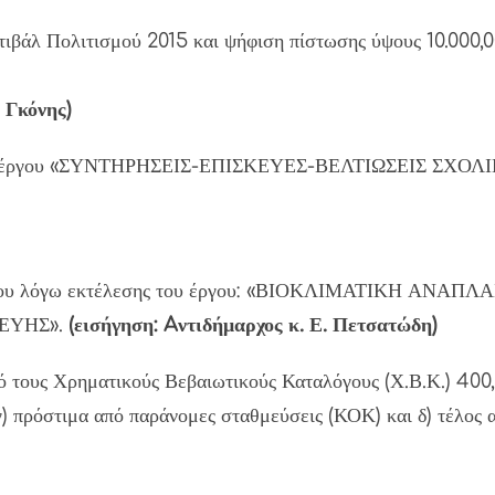
τιβάλ Πολιτισμού 2015 και ψήφιση πίστωσης ύψους 10.000,
 Γκόνης)
ς του έργου «ΣΥΝΤΗΡΗΣΕΙΣ-ΕΠΙΣΚΕΥΕΣ-ΒΕΛΤΙΩΣΕΙΣ ΣΧΟ
ό Πάρου λόγω εκτέλεσης του έργου: «ΒΙΟΚΛΙΜΑΤΙΚΗ Α
ΕΥΗΣ».
(εισήγηση: Aντιδήμαρχος κ. Ε. Πετσατώδη)
τους Χρηματικούς Βεβαιωτικούς Καταλόγους (Χ.Β.Κ.) 400, 7
) πρόστιμα από παράνομες σταθμεύσεις (ΚΟΚ) και δ) τέλος α