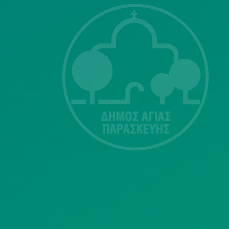
ΣΗΣ
Λ. Μεσογείων
415-417
Τ.Κ.15343
Αγία Παρασκευή
213 2004500
dimos@agiaparaskevi.gr