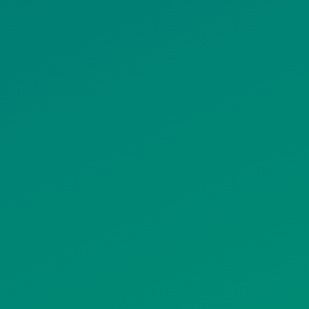
ΠΟΛΙΤΙΚΗ
ΠΟΛΙΤΙΚΗ ΧΡΗ
ΡΟΣΤΑΣΙΑΣ
ΥΠΗΡΕΣΙΩΝ
ΠΡΟΣΩΠΙΚΩΝ
ΚΟΙΝΩΝΙΚΗΣ
ΔΕΔΟΜΕΝΩΝ
ΔΙΚΤΥΩΣΗΣ
ΙΣΤΟΤΟΠΟΥ
ΠΟΛΙΤΙΚΗ
SITEMAP
ΕΙΤΟΥΡΓΙΑΣ
ΣΥΣΤΗΜΑΤΟΣ
ΒΙΝΤΕΟΕΠΙΤΗΡΗΣΗΣ
ΓΝΩΣΤΟΠΟΙΗΣΕΙΣ