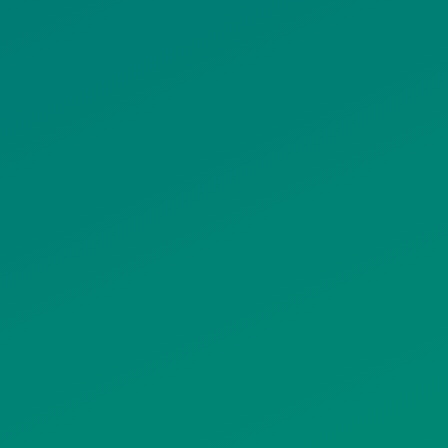
ΟΛΙΤΙΚΗ COOKIES
ΟΡΟΙ ΧΡΗΣΗΣ
ΠΟΛΙΤΙΚΗ
ΠΟΛΙΤΙΚΗ ΧΡΗ
ΡΟΣΤΑΣΙΑΣ
ΥΠΗΡΕΣΙΩΝ
ΠΡΟΣΩΠΙΚΩΝ
ΚΟΙΝΩΝΙΚΗΣ
ΔΕΔΟΜΕΝΩΝ
ΔΙΚΤΥΩΣΗΣ
ΙΣΤΟΤΟΠΟΥ
ΠΟΛΙΤΙΚΗ
SITEMAP
ΕΙΤΟΥΡΓΙΑΣ
ΣΥΣΤΗΜΑΤΟΣ