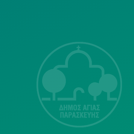
ΣΗΣ
Λ. Μεσογείων
415-417
Τ.Κ.15343
Αγία Παρασκευή
213 2004500