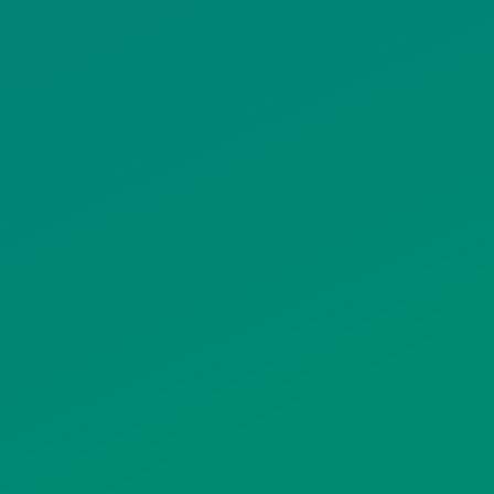
ΙΣΤΟΤΟΠΟΥ
ΠΟΛΙΤΙΚΗ ΧΡΗΣΗΣ ΥΠΗΡΕΣΙΩΝ
ΚΟΙΝΩΝΙΚΗΣ ΔΙΚΤΥΩΣΗΣ
ΠΟΛΙΤΙΚΗ ΛΕΙΤΟΥΡΓΙΑΣ
ΣΥΣΤΗΜΑΤΟΣ ΒΙΝΤΕΟΕΠΙΤΗΡΗΣΗΣ
SITEMAP
ΓΝΩΣΤΟΠΟΙΗΣΕΙΣ