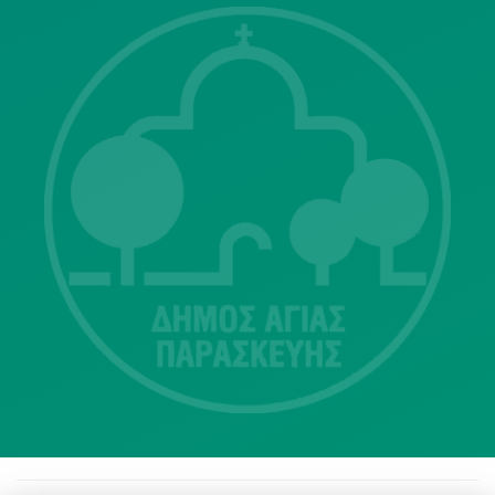
Λ. Μεσογείων 415-417 Τ.Κ.15343
Αγία Παρασκευή
213 2004500
dimos@agiaparaskevi.gr