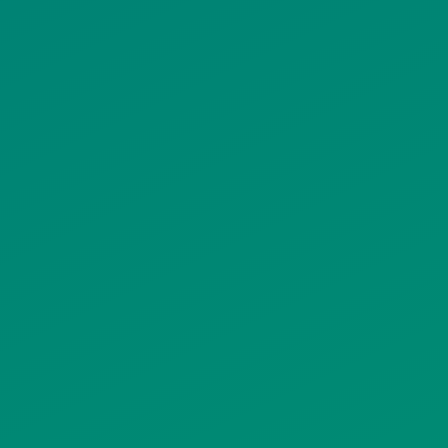
ΙΣΤΟΤΟΠΟΥ
ΠΟΛΙΤΙΚΗ ΧΡΗΣΗΣ ΥΠΗΡΕΣΙΩΝ
ΚΟΙΝΩΝΙΚΗΣ ΔΙΚΤΥΩΣΗΣ
ΠΟΛΙΤΙΚΗ ΛΕΙΤΟΥΡΓΙΑΣ
ΣΥΣΤΗΜΑΤΟΣ ΒΙΝΤΕΟΕΠΙΤΗΡΗΣΗΣ
SITEMAP
ΓΝΩΣΤΟΠΟΙΗΣΕΙΣ