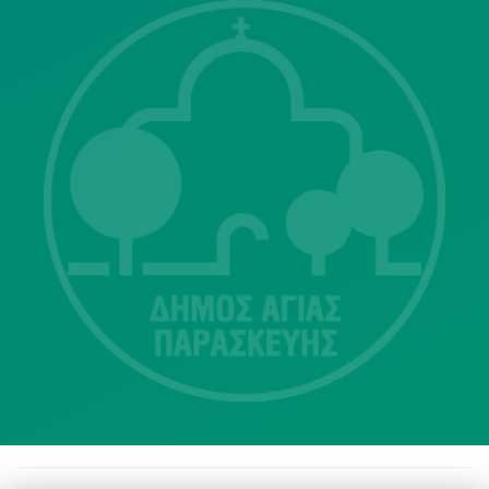
Λ. Μεσογείων 415-417 Τ.Κ.15343
Αγία Παρασκευή
213 2004500
dimos@agiaparaskevi.gr