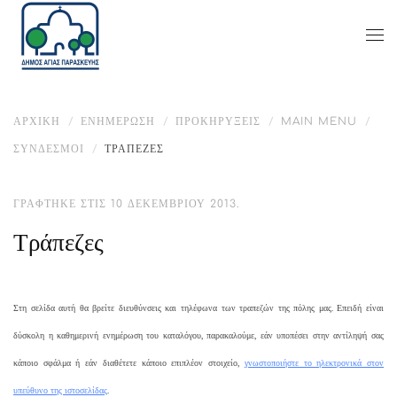
ΑΡΧΙΚΉ
ΕΝΗΜΈΡΩΣΗ
ΠΡΟΚΗΡΎΞΕΙΣ
MAIN MENU
ΣΎΝΔΕΣΜΟΙ
ΤΡΆΠΕΖΕΣ
ΓΡΆΦΤΗΚΕ ΣΤΙΣ
10 ΔΕΚΕΜΒΡΊΟΥ 2013
.
Τράπεζες
Στη σελίδα αυτή θα βρείτε διευθύνσεις και τηλέφωνα των τραπεζών της πόλης μας. Επειδή είναι
δύσκολη η καθημερινή ενημέρωση του καταλόγου, παρακαλούμε, εάν υποπέσει στην αντίληψή σας
κάποιο σφάλμα ή εάν διαθέτετε κάποιο επιπλέον στοιχείο,
γνωστοποιήστε το ηλεκτρονικά στον
υπεύθυνο της ιστοσελίδας
.