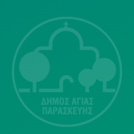
Λ. Μεσογείων 415-417 Τ.Κ.15343
Αγία Παρασκευή
213 2004500
dimos@agiaparaskevi.gr