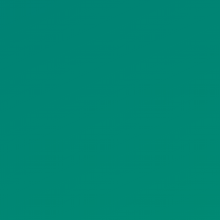
ΠΟΛΙΤΙΚΗ ΠΡΟΣΤΑΣΙΑΣ
ΠΡΟΣΩΠΙΚΩΝ ΔΕΔΟΜΕΝΩΝ
ΙΣΤΟΤΟΠΟΥ
ΠΟΛΙΤΙΚΗ ΧΡΗΣΗΣ ΥΠΗΡΕΣΙΩΝ
ΚΟΙΝΩΝΙΚΗΣ ΔΙΚΤΥΩΣΗΣ
ΠΟΛΙΤΙΚΗ ΛΕΙΤΟΥΡΓΙΑΣ
ΣΥΣΤΗΜΑΤΟΣ ΒΙΝΤΕΟΕΠΙΤΗΡΗΣΗΣ
SITEMAP
ΓΝΩΣΤΟΠΟΙΗΣΕΙΣ