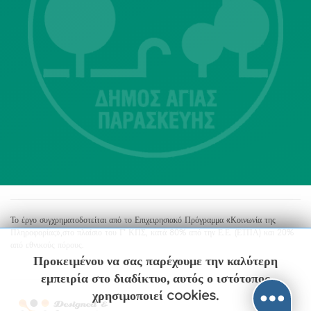
Λ. Μεσογείων 415-417 Τ.Κ.15343
Αγία Παρασκευή
213 2004500
dimos@agiaparaskevi.gr
Το έργο συγχρηματοδοτείται από το Επιχειρησιακό Πρόγραμμα «Κοινωνία της
Πληροφορίας»,στο πλαίσιο του Γ’ ΚΠΣ, κατά 80% από την Ε.Ε. (ΕΤΠΑ) και 20%
από εθνικούς πόρους.
Προκειμένου να σας παρέχουμε την καλύτερη
εμπειρία στο διαδίκτυο, αυτός ο ιστότοπος
χρησιμοποιεί cookies.