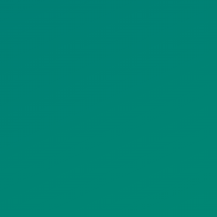
ΠΟΛΙΤΙΚΗ COOKIES
ΟΡΟΙ ΧΡΗΣΗΣ
ΠΟΛΙΤΙΚΗ ΠΡΟΣΤΑΣΙΑΣ
ΠΡΟΣΩΠΙΚΩΝ ΔΕΔΟΜΕΝΩΝ
ΙΣΤΟΤΟΠΟΥ
ΠΟΛΙΤΙΚΗ ΧΡΗΣΗΣ ΥΠΗΡΕΣΙΩΝ
ΚΟΙΝΩΝΙΚΗΣ ΔΙΚΤΥΩΣΗΣ