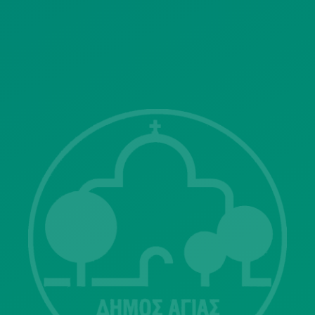
SITEMAP
ΓΝΩΣΤΟΠΟΙΗΣΕΙΣ
Λ. Μεσογείων 415-417 Τ.Κ.15343
Αγία Παρασκευή
213 2004500