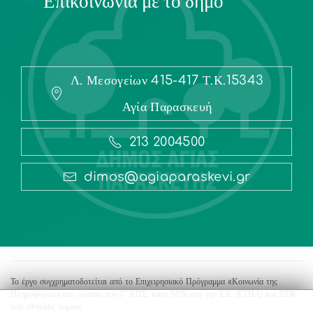
Επικοινωνία με το δήμο
Λ. Μεσογείων 415-417 Τ.Κ.15343
Αγία Παρασκευή
213 2004500
dimos@agiaparaskevi.gr
Το έργο συγχρηματοδοτείται από το Επιχειρησιακό Πρόγραμμα «Κοινωνία της
Πληροφορίας»,στο πλαίσιο του Γ’ ΚΠΣ, κατά 80% από την Ε.Ε. (ΕΤΠΑ) και 20%
από εθνικούς πόρους.