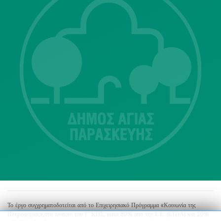
Λ. Μεσογείων 415-417 Τ.Κ.15343
Αγία Παρασκευή
213 2004500
dimos@agiaparaskevi.gr
Το έργο συγχρηματοδοτείται από το Επιχειρησιακό Πρόγραμμα «Κοινωνία της
Πληροφορίας»,στο πλαίσιο του Γ’ ΚΠΣ, κατά 80% από την Ε.Ε. (ΕΤΠΑ) και 20%