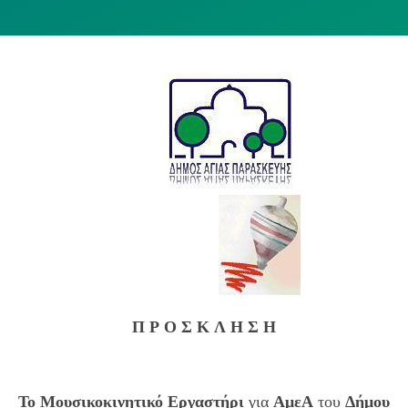
Π Ρ Ο Σ Κ Λ Η Σ Η
Το Μουσικοκινητικό Εργαστήρι
για
ΑμεΑ
του
Δήμου