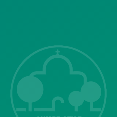
SITEMAP
ΓΝΩΣΤΟΠΟΙΗΣΕΙΣ
Λ. Μεσογείων 415-417 Τ.Κ.15343
Αγία Παρασκευή
213 2004500