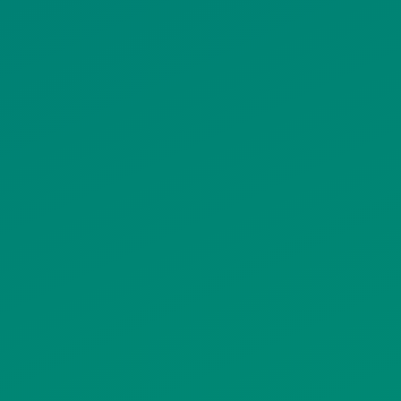
ΟΡΟΙ ΧΡΗΣΗΣ
ΠΟΛΙΤΙΚΗ ΠΡΟΣΤΑΣΙΑΣ
ΠΡΟΣΩΠΙΚΩΝ ΔΕΔΟΜΕΝΩΝ
ΙΣΤΟΤΟΠΟΥ
ΠΟΛΙΤΙΚΗ ΧΡΗΣΗΣ ΥΠΗΡΕΣΙΩΝ
ΚΟΙΝΩΝΙΚΗΣ ΔΙΚΤΥΩΣΗΣ
ΠΟΛΙΤΙΚΗ ΛΕΙΤΟΥΡΓΙΑΣ
ΣΥΣΤΗΜΑΤΟΣ ΒΙΝΤΕΟΕΠΙΤΗΡΗΣΗΣ