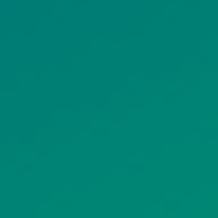
ιμα κείμενα
ΟΛΙΤΙΚΗ COOKIES
ΟΡΟΙ ΧΡΗΣΗΣ
ΠΟΛΙΤΙΚΗ
ΠΟΛΙΤΙΚΗ ΧΡΗ
ΡΟΣΤΑΣΙΑΣ
ΥΠΗΡΕΣΙΩΝ
ΠΡΟΣΩΠΙΚΩΝ
ΚΟΙΝΩΝΙΚΗΣ
ΔΕΔΟΜΕΝΩΝ
ΔΙΚΤΥΩΣΗΣ
ΙΣΤΟΤΟΠΟΥ
ΠΟΛΙΤΙΚΗ
SITEMAP