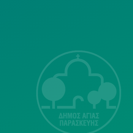
ΣΗΣ
Λ. Μεσογείων
415-417
Τ.Κ.15343
Αγία Παρασκευή
213 2004500