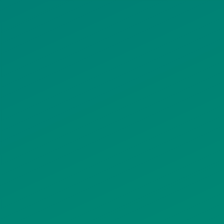
ΠΟΛΙΤΙΚΗ COOKIES
ΟΡΟΙ ΧΡΗΣΗΣ
ΠΟΛΙΤΙΚΗ ΠΡΟΣΤΑΣΙΑΣ
ΠΡΟΣΩΠΙΚΩΝ ΔΕΔΟΜΕΝΩΝ
ΙΣΤΟΤΟΠΟΥ
ΠΟΛΙΤΙΚΗ ΧΡΗΣΗΣ ΥΠΗΡΕΣΙΩΝ
ΚΟΙΝΩΝΙΚΗΣ ΔΙΚΤΥΩΣΗΣ