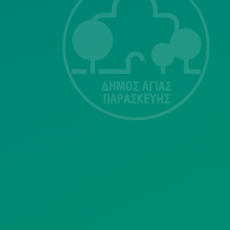
ΣΗΣ
Λ. Μεσογείων
415-417
Τ.Κ.15343
Αγία Παρασκευή
213 2004500
dimos@agiaparaskevi.gr