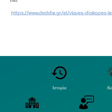
εδώ:
https://www.deddie.gr/el/vlaves-diakopes-lei
Ιστορία
Κα