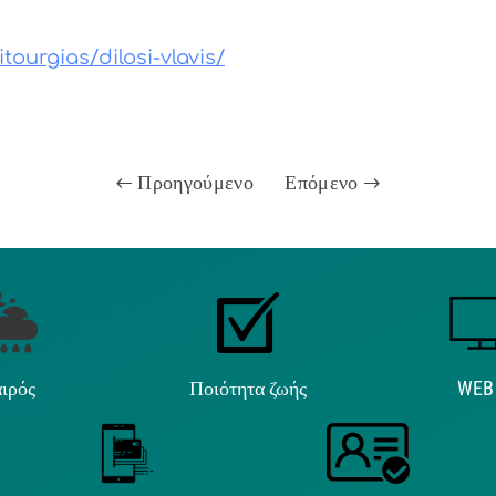
tourgias/dilosi-vlavis/
Προηγούμενο
Επόμενο
ιρός
Ποιότητα ζωής
WEB