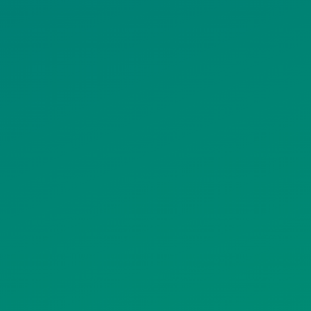
ΠΟΛΙΤΙΚΗ
ΠΟΛΙΤΙΚΗ ΧΡΗ
ΡΟΣΤΑΣΙΑΣ
ΥΠΗΡΕΣΙΩΝ
ΠΡΟΣΩΠΙΚΩΝ
ΚΟΙΝΩΝΙΚΗΣ
ΔΕΔΟΜΕΝΩΝ
ΔΙΚΤΥΩΣΗΣ
ΙΣΤΟΤΟΠΟΥ
ΠΟΛΙΤΙΚΗ
SITEMAP
ΕΙΤΟΥΡΓΙΑΣ
ΣΥΣΤΗΜΑΤΟΣ
ΒΙΝΤΕΟΕΠΙΤΗΡΗΣΗΣ
ΓΝΩΣΤΟΠΟΙΗΣΕΙΣ