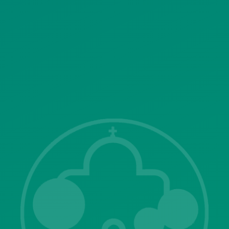
SITEMAP
ΓΝΩΣΤΟΠΟΙΗΣΕΙΣ
Λ. Μεσογείων 415-417 Τ.Κ.15343
Αγία Παρασκευή