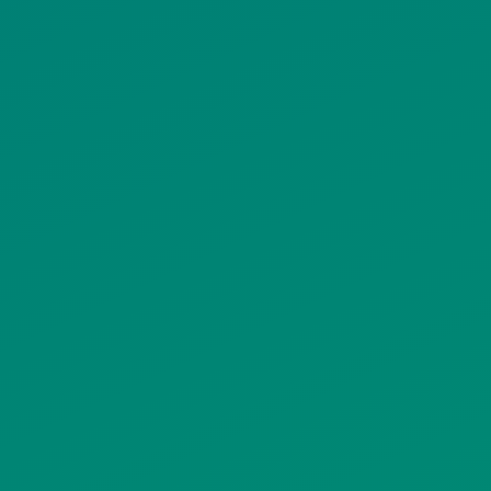
ΠΟΛΙΤΙΚΗ COOKIES
ΟΡΟΙ ΧΡΗΣΗΣ
ΠΟΛΙΤΙΚΗ ΠΡΟΣΤΑΣΙΑΣ
ΠΡΟΣΩΠΙΚΩΝ ΔΕΔΟΜΕΝΩΝ
ΙΣΤΟΤΟΠΟΥ
ΠΟΛΙΤΙΚΗ ΧΡΗΣΗΣ ΥΠΗΡΕΣΙΩΝ
ΚΟΙΝΩΝΙΚΗΣ ΔΙΚΤΥΩΣΗΣ
ΠΟΛΙΤΙΚΗ ΛΕΙΤΟΥΡΓΙΑΣ
ΣΥΣΤΗΜΑΤΟΣ ΒΙΝΤΕΟΕΠΙΤΗΡΗΣΗΣ