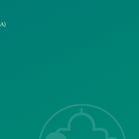
.Α)
ΣΗΣ
Λ. Μεσογείων