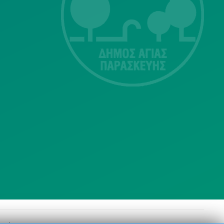
415-417
Τ.Κ.15343
Αγία Παρασκευή
213 2004500
dimos@agiaparaskevi.gr