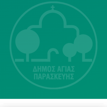
Λ. Μεσογείων 415-417 Τ.Κ.15343
Αγία Παρασκευή
213 2004500
dimos@agiaparaskevi.gr