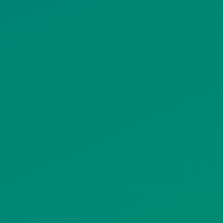
ΙΣΤΟΤΟΠΟΥ
ΠΟΛΙΤΙΚΗ ΧΡΗΣΗΣ ΥΠΗΡΕΣΙΩΝ
ΚΟΙΝΩΝΙΚΗΣ ΔΙΚΤΥΩΣΗΣ
ΠΟΛΙΤΙΚΗ ΛΕΙΤΟΥΡΓΙΑΣ
ΣΥΣΤΗΜΑΤΟΣ ΒΙΝΤΕΟΕΠΙΤΗΡΗΣΗΣ
SITEMAP
ΓΝΩΣΤΟΠΟΙΗΣΕΙΣ