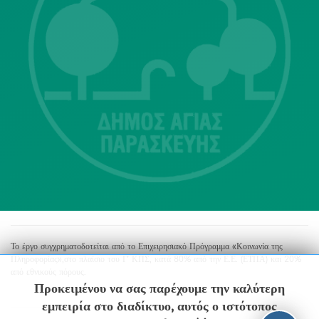
Λ. Μεσογείων 415-417 Τ.Κ.15343
Αγία Παρασκευή
213 2004500
dimos@agiaparaskevi.gr
Το έργο συγχρηματοδοτείται από το Επιχειρησιακό Πρόγραμμα «Κοινωνία της
Πληροφορίας»,στο πλαίσιο του Γ’ ΚΠΣ, κατά 80% από την Ε.Ε. (ΕΤΠΑ) και 20%
από εθνικούς πόρους.
Προκειμένου να σας παρέχουμε την καλύτερη
εμπειρία στο διαδίκτυο, αυτός ο ιστότοπος