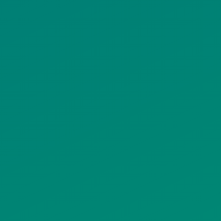
ΠΟΛΙΤΙΚΗ COOKIES
ΟΡΟΙ ΧΡΗΣΗΣ
ΠΟΛΙΤΙΚΗ ΠΡΟΣΤΑΣΙΑΣ
ΠΡΟΣΩΠΙΚΩΝ ΔΕΔΟΜΕΝΩΝ
ΙΣΤΟΤΟΠΟΥ
ΠΟΛΙΤΙΚΗ ΧΡΗΣΗΣ ΥΠΗΡΕΣΙΩΝ
ΚΟΙΝΩΝΙΚΗΣ ΔΙΚΤΥΩΣΗΣ