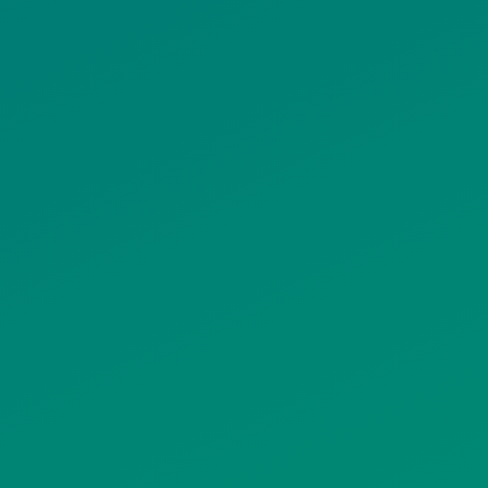
ΟΛΙΤΙΚΗ COOKIES
ΟΡΟΙ ΧΡΗΣΗΣ
ΠΟΛΙΤΙΚΗ
ΠΟΛΙΤΙΚΗ ΧΡΗ
ΡΟΣΤΑΣΙΑΣ
ΥΠΗΡΕΣΙΩΝ
ΠΡΟΣΩΠΙΚΩΝ
ΚΟΙΝΩΝΙΚΗΣ
ΔΕΔΟΜΕΝΩΝ
ΔΙΚΤΥΩΣΗΣ
ΙΣΤΟΤΟΠΟΥ
ΠΟΛΙΤΙΚΗ
SITEMAP
ΕΙΤΟΥΡΓΙΑΣ
ΣΥΣΤΗΜΑΤΟΣ
ΒΙΝΤΕΟΕΠΙΤΗΡΗΣΗΣ