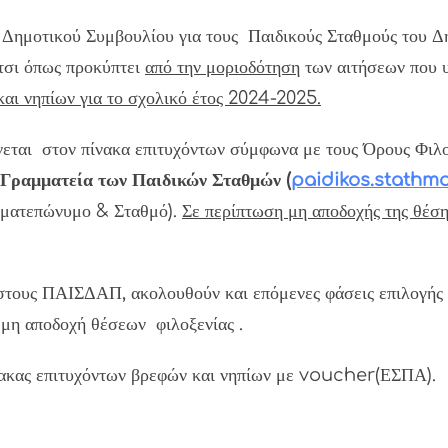
 Δημοτικού Συμβουλίου για τους Παιδικούς Σταθμούς του Δ
έτσι όπως προκύπτει
από την μοριοδότηση
των αιτήσεων που 
αι νηπίων για το σχολικό έτος 2024-2025.
άνεται στον πίνακα επιτυχόντων σύμφωνα με τους Όρους Φιλ
Γραμματεία των Παιδικών Σταθμών (
paidikos.stathm
νοματεπώνυμο & Σταθμό).
Σε περίπτωση μη αποδοχής της θέση
 στους ΠΑΙΣΔΑΠ, ακολουθούν και επόμενες φάσεις επιλογής π
 μη αποδοχή θέσεων φιλοξενίας .
ίνακας επιτυχόντων βρεφών και νηπίων με voucher(ΕΣΠΑ).