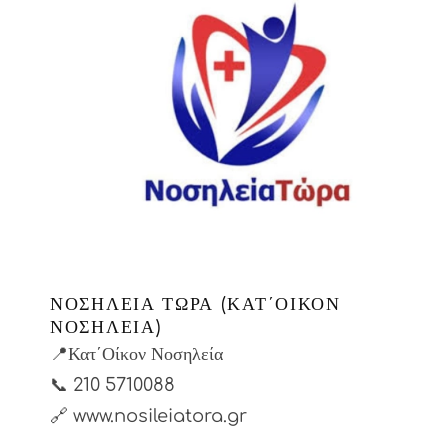
ΝΟΣΗΛΕΊΑ ΤΏΡΑ (ΚΑΤ΄ΟΊΚΟΝ
ΝΟΣΗΛΕΊΑ)
📍Κατ΄Οίκον Νοσηλεία
📞
210 5710088
🔗 www.nosileiatora.gr