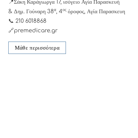
📍
Σάκη Καράγιωργα 17, ισόγειο Αγία Παρασκευή
α
ος
& Δημ. Γούναρη 38
, 4
όροφος, Αγία Παρασκευη
📞
210 6018868
🔗premedicare.gr
Μάθε περισσότερα