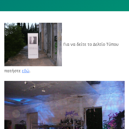
Για να δείτε το Δελτίο Τύπου
πατήστε
εδώ
.