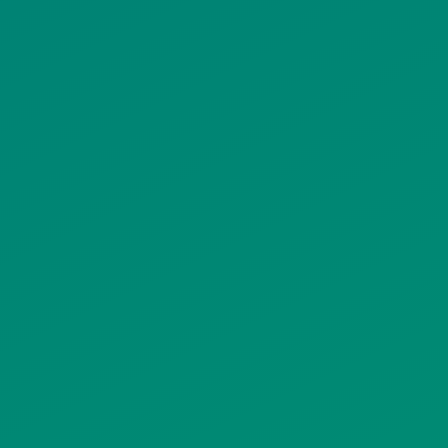
ΙΣΤΟΤΟΠΟΥ
ΠΟΛΙΤΙΚΗ ΧΡΗΣΗΣ ΥΠΗΡΕΣΙΩΝ
ΚΟΙΝΩΝΙΚΗΣ ΔΙΚΤΥΩΣΗΣ
ΠΟΛΙΤΙΚΗ ΛΕΙΤΟΥΡΓΙΑΣ
ΣΥΣΤΗΜΑΤΟΣ ΒΙΝΤΕΟΕΠΙΤΗΡΗΣΗΣ
SITEMAP
ΓΝΩΣΤΟΠΟΙΗΣΕΙΣ