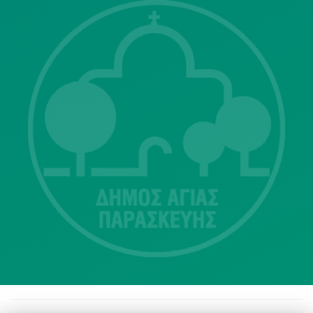
Λ. Μεσογείων 415-417 Τ.Κ.15343
Αγία Παρασκευή
213 2004500
dimos@agiaparaskevi.gr