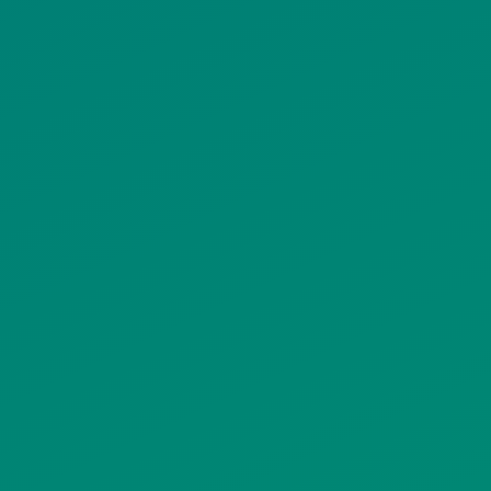
ΠΟΛΙΤΙΚΗ COOKIES
ΟΡΟΙ ΧΡΗΣΗΣ
ΠΟΛΙΤΙΚΗ ΠΡΟΣΤΑΣΙΑΣ
ΠΡΟΣΩΠΙΚΩΝ ΔΕΔΟΜΕΝΩΝ
ΙΣΤΟΤΟΠΟΥ
ΠΟΛΙΤΙΚΗ ΧΡΗΣΗΣ ΥΠΗΡΕΣΙΩΝ
ΚΟΙΝΩΝΙΚΗΣ ΔΙΚΤΥΩΣΗΣ