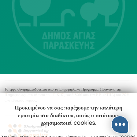
Λ. Μεσογείων 415-417 Τ.Κ.15343
Αγία Παρασκευή
213 2004500
dimos@agiaparaskevi.gr
Το έργο συγχρηματοδοτείται από το Επιχειρησιακό Πρόγραμμα «Κοινωνία της
Πληροφορίας»,στο πλαίσιο του Γ’ ΚΠΣ, κατά 80% από την Ε.Ε. (ΕΤΠΑ) και 20%
από εθνικούς πόρους.
Προκειμένου να σας παρέχουμε την καλύτερη
εμπειρία στο διαδίκτυο, αυτός ο ιστότοπος
χρησιμοποιεί cookies.
Χρησιμοποιώντας τον ιστότοπο μας, συμφωνείτε με τη χρήση των cookies.