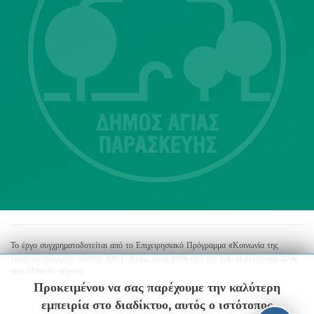
Λ. Μεσογείων 415-417 Τ.Κ.15343
Αγία Παρασκευή
213 2004500
dimos@agiaparaskevi.gr
Το έργο συγχρηματοδοτείται από το Επιχειρησιακό Πρόγραμμα «Κοινωνία της
Πληροφορίας»,στο πλαίσιο του Γ’ ΚΠΣ, κατά 80% από την Ε.Ε. (ΕΤΠΑ) και 20%
από εθνικούς πόρους.
Προκειμένου να σας παρέχουμε την καλύτερη
εμπειρία στο διαδίκτυο, αυτός ο ιστότοπος