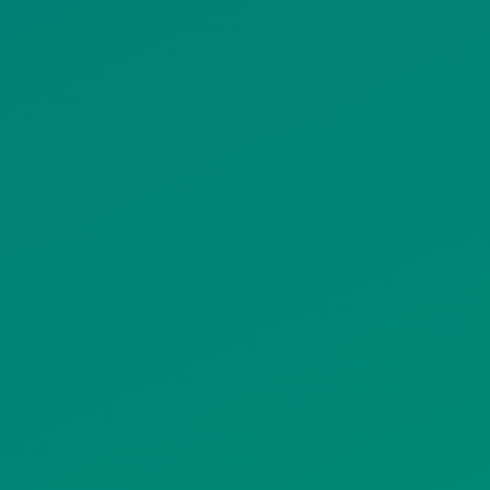
ΟΡΟΙ ΧΡΗΣΗΣ
ΠΟΛΙΤΙΚΗ ΠΡΟΣΤΑΣΙΑΣ
ΠΡΟΣΩΠΙΚΩΝ ΔΕΔΟΜΕΝΩΝ
ΙΣΤΟΤΟΠΟΥ
ΠΟΛΙΤΙΚΗ ΧΡΗΣΗΣ ΥΠΗΡΕΣΙΩΝ
ΚΟΙΝΩΝΙΚΗΣ ΔΙΚΤΥΩΣΗΣ
ΠΟΛΙΤΙΚΗ ΛΕΙΤΟΥΡΓΙΑΣ
ΣΥΣΤΗΜΑΤΟΣ ΒΙΝΤΕΟΕΠΙΤΗΡΗΣΗΣ