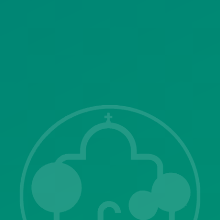
SITEMAP
ΓΝΩΣΤΟΠΟΙΗΣΕΙΣ
Λ. Μεσογείων 415-417 Τ.Κ.15343
Αγία Παρασκευή