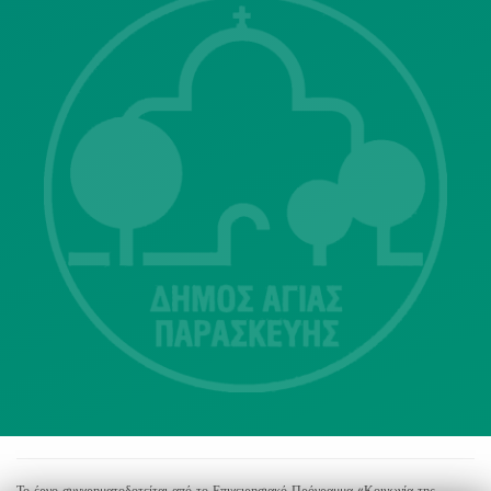
Λ. Μεσογείων 415-417 Τ.Κ.15343
Αγία Παρασκευή
213 2004500
dimos@agiaparaskevi.gr