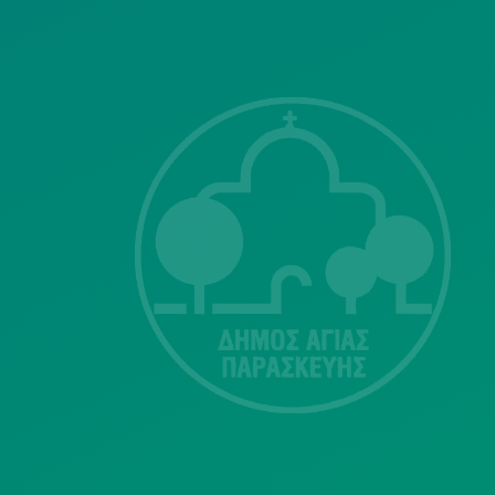
ΣΗΣ
Λ. Μεσογείων
415-417
Τ.Κ.15343
Αγία Παρασκευή
213 2004500
dimos@agiaparaskevi.gr