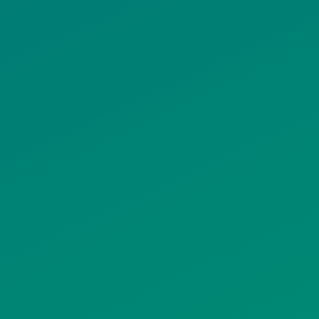
ΟΛΙΤΙΚΗ COOKIES
ΟΡΟΙ ΧΡΗΣΗΣ
ΠΟΛΙΤΙΚΗ
ΠΟΛΙΤΙΚΗ ΧΡΗ
ΡΟΣΤΑΣΙΑΣ
ΥΠΗΡΕΣΙΩΝ
ΠΡΟΣΩΠΙΚΩΝ
ΚΟΙΝΩΝΙΚΗΣ
ΔΕΔΟΜΕΝΩΝ
ΔΙΚΤΥΩΣΗΣ
ΙΣΤΟΤΟΠΟΥ
ΠΟΛΙΤΙΚΗ
SITEMAP
ΕΙΤΟΥΡΓΙΑΣ
ΣΥΣΤΗΜΑΤΟΣ
ΒΙΝΤΕΟΕΠΙΤΗΡΗΣΗΣ