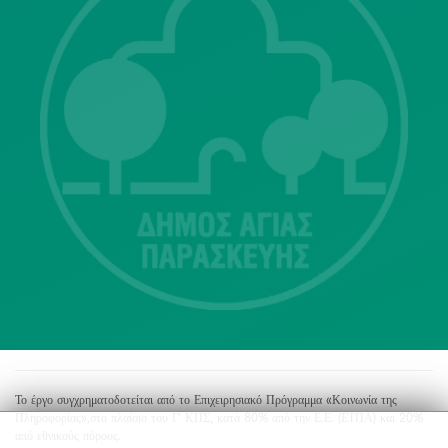
Λ. Μεσογείων 415-417 Τ.Κ.15343
Αγία Παρασκευή
213 2004500
dimos@agiaparaskevi.gr
Το έργο συγχρηματοδοτείται από το Επιχειρησιακό Πρόγραμμα «Κοινωνία της
Πληροφορίας»,στο πλαίσιο του Γ’ ΚΠΣ, κατά 80% από την Ε.Ε. (ΕΤΠΑ) και 20%
από εθνικούς πόρους.