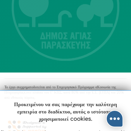
Λ. Μεσογείων 415-417 Τ.Κ.15343
Αγία Παρασκευή
213 2004500
dimos@agiaparaskevi.gr
Το έργο συγχρηματοδοτείται από το Επιχειρησιακό Πρόγραμμα «Κοινωνία της
Πληροφορίας»,στο πλαίσιο του Γ’ ΚΠΣ, κατά 80% από την Ε.Ε. (ΕΤΠΑ) και 20%
από εθνικούς πόρους.
Προκειμένου να σας παρέχουμε την καλύτερη
εμπειρία στο διαδίκτυο, αυτός ο ιστότοπος
χρησιμοποιεί cookies.