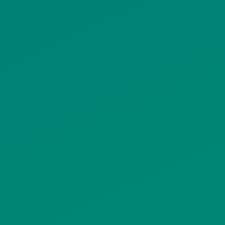
ΠΟΛΙΤΙΚΗ COOKIES
ΟΡΟΙ ΧΡΗΣΗΣ
ΠΟΛΙΤΙΚΗ ΠΡΟΣΤΑΣΙΑΣ
ΠΡΟΣΩΠΙΚΩΝ ΔΕΔΟΜΕΝΩΝ
ΙΣΤΟΤΟΠΟΥ
ΠΟΛΙΤΙΚΗ ΧΡΗΣΗΣ ΥΠΗΡΕΣΙΩΝ
ΚΟΙΝΩΝΙΚΗΣ ΔΙΚΤΥΩΣΗΣ