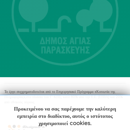
Λ. Μεσογείων 415-417 Τ.Κ.15343
Αγία Παρασκευή
213 2004500
dimos@agiaparaskevi.gr
Το έργο συγχρηματοδοτείται από το Επιχειρησιακό Πρόγραμμα «Κοινωνία της
Πληροφορίας»,στο πλαίσιο του Γ’ ΚΠΣ, κατά 80% από την Ε.Ε. (ΕΤΠΑ) και 20%
από εθνικούς πόρους.
Προκειμένου να σας παρέχουμε την καλύτερη
εμπειρία στο διαδίκτυο, αυτός ο ιστότοπος
χρησιμοποιεί cookies.