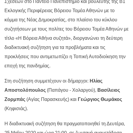
Σχέσεων στο Πάντειο Πανεπιστήμιο και βουλευτής της Β1
Εκλογικής Περιφέρειας Βόρειου Τομέα Αθηνών με το
κόμμα της Νέας Δημοκρατίας, στο πλαίσιο του κύκλου
συζητήσεων με τους πολίτες του Βόρειου Τομέα Αθηνών με
τίτλο «Η Βόρεια Αθήνα συζητά», διοργανώνει τη δεύτερη
διαδικτυακή συζήτηση για τα προβλήματα και τις
προκλήσεις που αντιμετωπίζει η Τοπική Αυτοδιοίκηση την
εποχή της πανδημίας.
Στη συζήτηση συμμετέχουν οι δήμαρχοι:
Ηλίας
Αποστολόπουλος
(Παπάγου - Χολαργού),
Βασίλειος
Ζορμπάς
(Αγίας Παρασκευής) και
Γεώργιος Θωμάκος
(Κηφισιάς).
Η διαδικτυακή συζήτηση θα πραγματοποιηθεί τη Δευτέρα,
25 Μαΐου 2020 και ώρα 21:00, σε ζωντανή αναμετάδοση