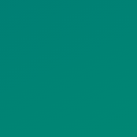
ΠΟΛΙΤΙΚΗ COOKIES
ΟΡΟΙ ΧΡΗΣΗΣ
ΠΟΛΙΤΙΚΗ ΠΡΟΣΤΑΣΙΑΣ
ΠΡΟΣΩΠΙΚΩΝ ΔΕΔΟΜΕΝΩΝ
ΙΣΤΟΤΟΠΟΥ
ΠΟΛΙΤΙΚΗ ΧΡΗΣΗΣ ΥΠΗΡΕΣΙΩΝ
ΚΟΙΝΩΝΙΚΗΣ ΔΙΚΤΥΩΣΗΣ