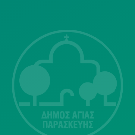
ΓΝΩΣΤΟΠΟΙΗΣΕΙΣ
Λ. Μεσογείων 415-417 Τ.Κ.15343
Αγία Παρασκευή
213 2004500
dimos@agiaparaskevi.gr