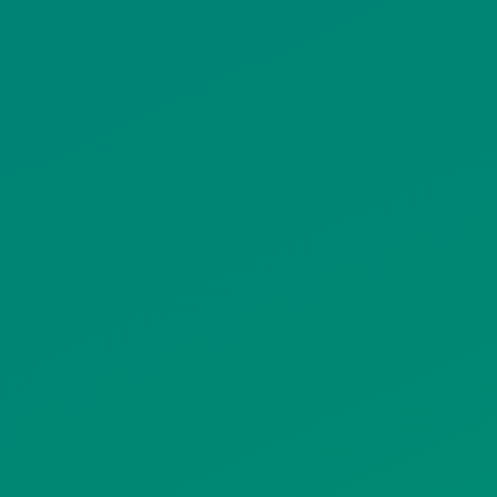
ΠΟΛΙΤΙΚΗ ΠΡΟΣΤΑΣΙΑΣ
ΠΡΟΣΩΠΙΚΩΝ ΔΕΔΟΜΕΝΩΝ
ΙΣΤΟΤΟΠΟΥ
ΠΟΛΙΤΙΚΗ ΧΡΗΣΗΣ ΥΠΗΡΕΣΙΩΝ
ΚΟΙΝΩΝΙΚΗΣ ΔΙΚΤΥΩΣΗΣ
ΠΟΛΙΤΙΚΗ ΛΕΙΤΟΥΡΓΙΑΣ
ΣΥΣΤΗΜΑΤΟΣ ΒΙΝΤΕΟΕΠΙΤΗΡΗΣΗΣ
SITEMAP