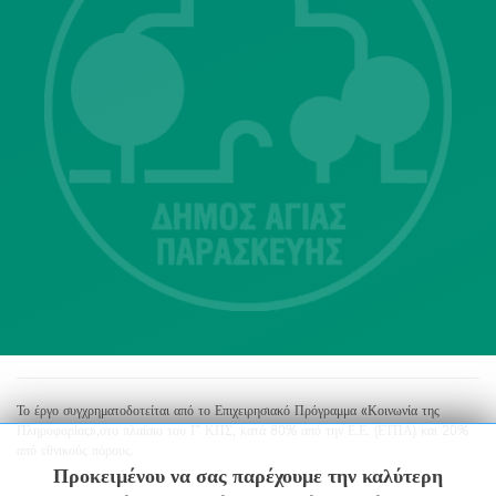
Λ. Μεσογείων 415-417 Τ.Κ.15343
Αγία Παρασκευή
213 2004500
dimos@agiaparaskevi.gr
Το έργο συγχρηματοδοτείται από το Επιχειρησιακό Πρόγραμμα «Κοινωνία της
Πληροφορίας»,στο πλαίσιο του Γ’ ΚΠΣ, κατά 80% από την Ε.Ε. (ΕΤΠΑ) και 20%
από εθνικούς πόρους.
Προκειμένου να σας παρέχουμε την καλύτερη