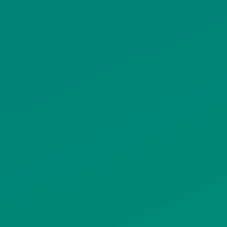
ΠΟΛΙΤΙΚΗ ΠΡΟΣΤΑΣΙΑΣ
ΠΡΟΣΩΠΙΚΩΝ ΔΕΔΟΜΕΝΩΝ
ΙΣΤΟΤΟΠΟΥ
ΠΟΛΙΤΙΚΗ ΧΡΗΣΗΣ ΥΠΗΡΕΣΙΩΝ
ΚΟΙΝΩΝΙΚΗΣ ΔΙΚΤΥΩΣΗΣ
ΠΟΛΙΤΙΚΗ ΛΕΙΤΟΥΡΓΙΑΣ
ΣΥΣΤΗΜΑΤΟΣ ΒΙΝΤΕΟΕΠΙΤΗΡΗΣΗΣ
SITEMAP