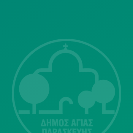
ΓΝΩΣΤΟΠΟΙΗΣΕΙΣ
Λ. Μεσογείων 415-417 Τ.Κ.15343
Αγία Παρασκευή
213 2004500
dimos@agiaparaskevi.gr