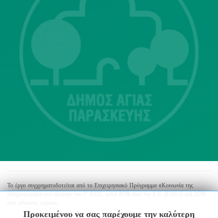
Λ. Μεσογείων 415-417 Τ.Κ.15343
Αγία Παρασκευή
213 2004500
dimos@agiaparaskevi.gr
Το έργο συγχρηματοδοτείται από το Επιχειρησιακό Πρόγραμμα «Κοινωνία της
Πληροφορίας»,στο πλαίσιο του Γ’ ΚΠΣ, κατά 80% από την Ε.Ε. (ΕΤΠΑ) και 20%
από εθνικούς πόρους.
Προκειμένου να σας παρέχουμε την καλύτερη