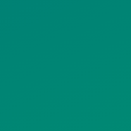
ΠΟΛΙΤΙΚΗ ΠΡΟΣΤΑΣΙΑΣ
ΠΡΟΣΩΠΙΚΩΝ ΔΕΔΟΜΕΝΩΝ
ΙΣΤΟΤΟΠΟΥ
ΠΟΛΙΤΙΚΗ ΧΡΗΣΗΣ ΥΠΗΡΕΣΙΩΝ
ΚΟΙΝΩΝΙΚΗΣ ΔΙΚΤΥΩΣΗΣ
ΠΟΛΙΤΙΚΗ ΛΕΙΤΟΥΡΓΙΑΣ
ΣΥΣΤΗΜΑΤΟΣ ΒΙΝΤΕΟΕΠΙΤΗΡΗΣΗΣ
SITEMAP