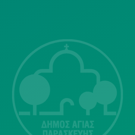
ΓΝΩΣΤΟΠΟΙΗΣΕΙΣ
Λ. Μεσογείων 415-417 Τ.Κ.15343
Αγία Παρασκευή
213 2004500
dimos@agiaparaskevi.gr